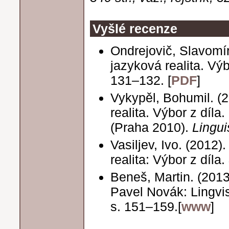
Vyšlé recenze
Ondrejovič, Slavomír
jazyková realita. Výb
131–132. [
PDF
]
Vykypěl, Bohumil. (2
realita. Výbor z díla
(Praha 2010).
Lingui
Vasiljev, Ivo. (2012)
realita: Výbor z díla.
Beneš, Martin. (2013
Pavel Novák: Lingvis
s. 151–159.[
www
]