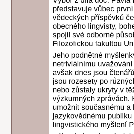
představuje vůbec prvn
vědeckých příspěvků č
obecného lingvisty, bohe
spojil své odborné půso
Filozofickou fakultou Un
Jeho podnětné myšlenky 
netriviálnímu uvažování
avšak dnes jsou čtenář
jsou rozesety po různýc
nebo zůstaly ukryty v t
výzkumných zprávách. H
umožnit současnému a
jazykovědnému publiku 
lingvistického myšlení 