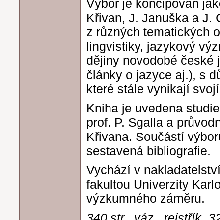
Výbor je koncipován jako
Křivan, J. Januška a J. 
z různých tematických o
lingvistiky, jazykový vý
dějiny novodobé české j
články o jazyce aj.), s 
které stále vynikají svojí
Kniha je uvedena studie
prof. P. Sgalla a průvo
Křivana. Součástí výbor
sestavená bibliografie.
Vychází v nakladatelstv
fakultou Univerzity Kar
výzkumného záměru.
340 str., váz., rejstřík