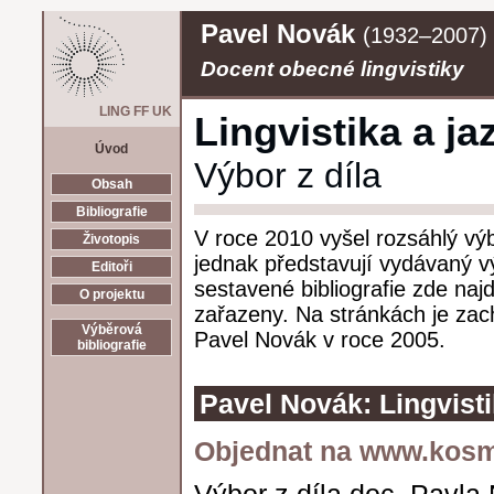
Pavel Novák
(1932–2007)
Docent obecné lingvistiky
LING
FF
UK
Lingvistika a ja
Úvod
Výbor z díla
Obsah
Bibliografie
V roce 2010 vyšel rozsáhlý výb
Životopis
jednak představují vydávaný vý
Editoři
sestavené bibliografie zde naj
O projektu
zařazeny. Na stránkách je zach
Výběrová
Pavel Novák v roce 2005.
bibliografie
Pavel Novák: Lingvistik
Objednat na www.kosm
Výbor z díla doc. Pavl